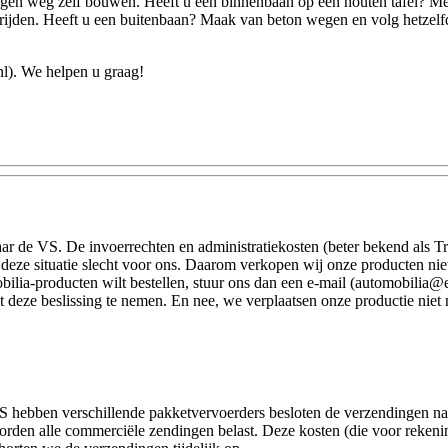
gen weg zelf bouwen. Heeft u een binnenbaan op een houten tafel? Met e
n rijden. Heeft u een buitenbaan? Maak van beton wegen en volg hetzel
nl). We helpen u graag!
aar de VS.
De invoerrechten en administratiekosten (beter bekend als Tr
ze situatie slecht voor ons.
Daarom verkopen wij onze producten niet
ilia-producten wilt bestellen, stuur ons dan een e-mail (automobilia
t deze beslissing te nemen.
En nee, we verplaatsen onze productie niet
 hebben verschillende pakketvervoerders besloten de verzendingen naar
rden alle commerciële zendingen belast.
Deze kosten (die voor rekenin