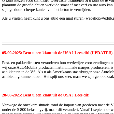
U kunt kiezen voor standaard weervaste baandelen of u kunt de te vol
plamuurt de groef dicht en werkt de straat af met verf en uw auto ka
slijtage door scherpe kanten van het beton te vermijden.
Als u vragen heeft kunt u ons altijd een mail sturen (webshop@edgb.
05-09-2025: Bent u een klant uit de USA? Lees dit
! (UPDATE!!)
Post- en pakketdiensten veranderen hun werkwijze voor zendingen n
wij onze AutoMobilia-producten met minimale marges produceren, is de
aan klanten in de VS.
Als u als Amerikaans staatsburger onze AutoMob
aanbieding kunnen doen.
Het spijt ons zeer, maar we zijn genoodzaak
28-08-2025:
Bent u een klant uit de USA? Lees dit
!
Vanwege de onzekere situatie rond de import van goederen naar de VS
onder de $ 800 belastingvrij, maar dit verandert.
Vanaf 1 september wo