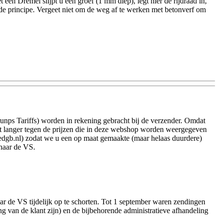
en Dremel slijpt u een groef (1 mm diep), legt hier de rijdraad in,
fde principe. Vergeet niet om de weg af te werken met betonverf om
unps Tariffs) worden in rekening gebracht bij de verzender.
Omdat
 langer tegen de prijzen die in deze webshop worden weergegeven
@edgb.nl) zodat we u een op maat gemaakte (maar helaas duurdere)
 naar de VS.
 de VS tijdelijk op te schorten.
Tot 1 september waren zendingen
g van de klant zijn) en de bijbehorende administratieve afhandeling